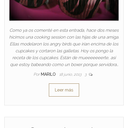
Como ya os comenté en esta entrada, hace dos meses
hicimos una cooking session con las hijas de una amiga.
Ellas modelaron los angry birds que irían encima de los
cupcakes y cortaron las galletas. Hoy os pongo la
receta de los cupcakes. Están de mueeeeeeerte, así
que estoy babeando como un boxer porque servidora…
Por
MARILO
18 junio, 2013
3
Leer más