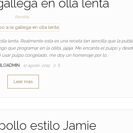
gallega en olla lenta
Recetas
lla lenta. Realmente esta es una receta tan sencilla que la publi
 que programar en la ollita, jajaja. Me encanta el pulpo y des
usar pulpo congelado, me doy un homenaje por lo…
ILOADMIN
12 agosto, 2019
0
Leer más
pollo estilo Jamie