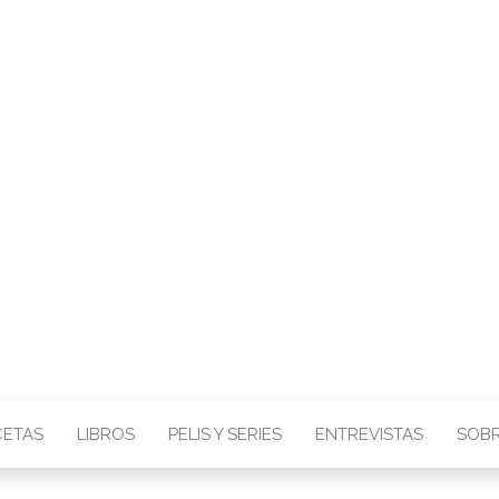
, Actividades con niños y muchas cosas m
CETAS
LIBROS
PELIS Y SERIES
ENTREVISTAS
SOB