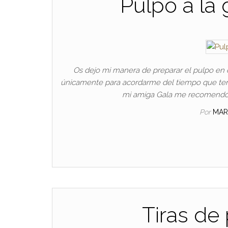
Pulpo a la 
Os dejo mi manera de preparar el pulpo en o
únicamente para acordarme del tiempo que tengo
mi amiga Gala me recomendó 
Por
MAR
Tiras de 